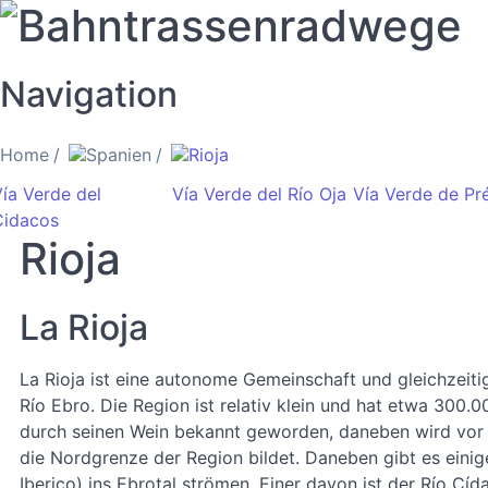
Bahntrassenradwege
Navigation
Home
Spanien
Rioja
ía Verde del
Vía Verde del Río Oja
Vía Verde de Pr
Cidacos
Rioja
La Rioja
La Rioja ist eine autonome Gemeinschaft und gleichzeit
Río Ebro. Die Region ist relativ klein und hat etwa 300.0
durch seinen Wein bekannt geworden, daneben wird vor a
die Nordgrenze der Region bildet. Daneben gibt es einig
Iberico) ins Ebrotal strömen. Einer davon ist der Río Cí